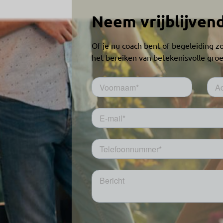
Neem vrijblijven
Of je nu coach bent of begeleiding zo
het bereiken van betekenisvolle groe