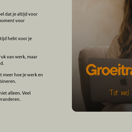
l dat je altijd voor
 moment voor
tijd hebt voor je
ruk van werk, maar
jd.
t meer hoe je werk en
bineren.
iet alleen. Veel
eranderen.