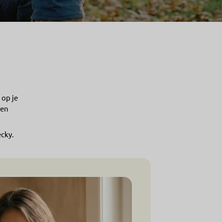
 op je
 en
ecky.