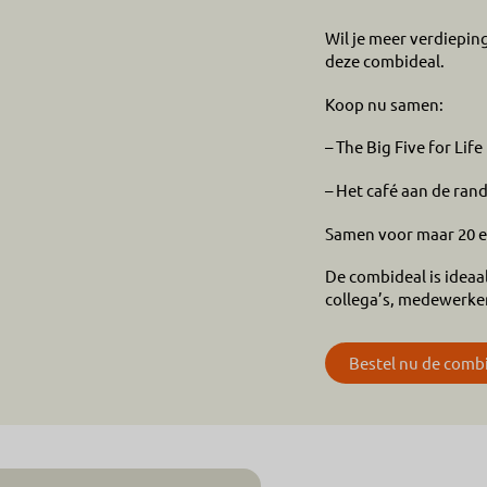
Wil je meer verdiepin
deze combideal.
Koop nu samen:
– The Big Five for Life
– Het café aan de ran
Samen voor maar 20 e
De combideal is ideaal
collega’s, medewerkers
Bestel nu de comb