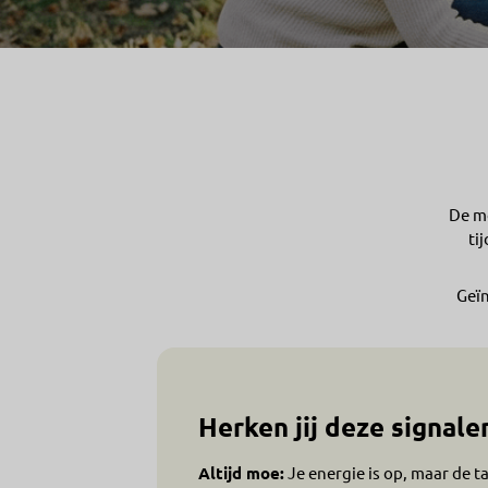
De mo
ti
Geïn
Herken jij deze signale
Altijd moe:
Je energie is op, maar de ta