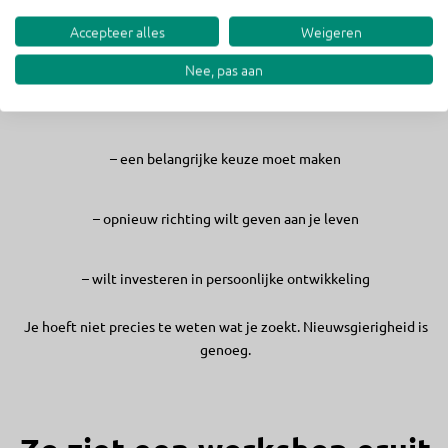
Accepteer alles
Weigeren
– twijfelt over je werk of carrière
Nee, pas aan
– meer balans wilt tussen werk en privé
– een belangrijke keuze moet maken
– opnieuw richting wilt geven aan je leven
– wilt investeren in persoonlijke ontwikkeling
Je hoeft niet precies te weten wat je zoekt. Nieuwsgierigheid is
genoeg.