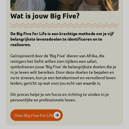
Wat is jouw Big Five?
De Big Five for Life is een krachtige methode om je vijf
belangrijkste levensdoelen te identificeren en te
realiseren.
Geïnspireerd door de ‘Big Five’ dieren van Afrika, die
reizigers het liefst willen zien tijdens een safari,
symboliseren jouw ‘Big Five’ de belangrijkste doelen die je
in je leven wilt bereiken. Door deze doelen te bepalen en
na te streven, kun je een betekenisvol en vervullend leven
leiden, gericht op wat voor jou echt van waarde is.
Dit proces helpt je om focus en richting te vinden in je
persoonlijke en professionele leven.
Over Big Five For Life