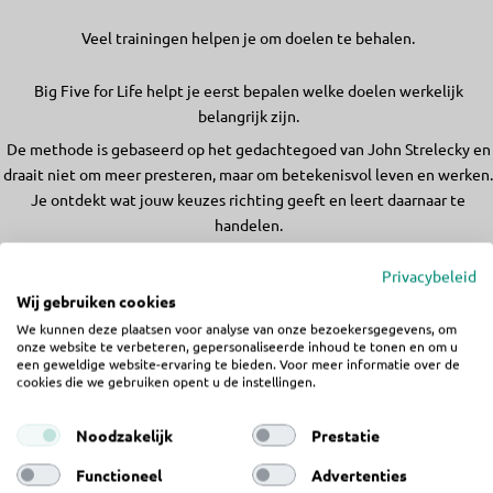
Veel trainingen helpen je om doelen te behalen.
Big Five for Life helpt je eerst bepalen welke doelen werkelijk
belangrijk zijn.
De methode is gebaseerd op het gedachtegoed van John Strelecky en
draait niet om meer presteren, maar om betekenisvol leven en werken.
Je ontdekt wat jouw keuzes richting geeft en leert daarnaar te
handelen.
Privacybeleid
Wij gebruiken cookies
Is dit iets voor jou?
We kunnen deze plaatsen voor analyse van onze bezoekersgegevens, om
onze website te verbeteren, gepersonaliseerde inhoud te tonen en om u
een geweldige website-ervaring te bieden. Voor meer informatie over de
cookies die we gebruiken opent u de instellingen.
Deze workshops zijn geschikt wanneer je:
Noodzakelijk
Prestatie
– merkt dat je op de automatische piloot leeft
Functioneel
Advertenties