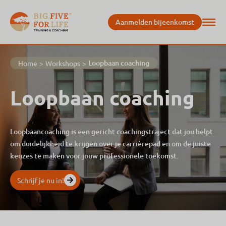
Aanmelden bijeenkomst
Loopbaan coaching
Home
>
Workshops
>
Loopbaan coaching
Loopbaancoaching is een gericht coachingstraject dat jou helpt
om duidelijkheid te krijgen over je carrièrepad en om de juiste
keuzes te maken voor jouw professionele toekomst.
Schrijf je nu in!