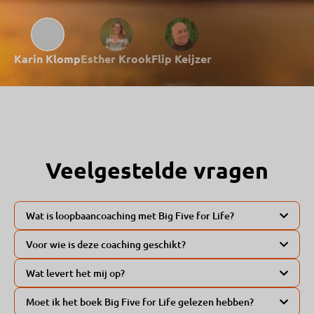
Karin Klomp
Esther Krook
Flip Keijzer
Veelgestelde vragen
Wat is loopbaancoaching met Big Five for Life?
Loopbaancoaching met Big Five for Life helpt je ontdekken
Voor wie is deze coaching geschikt?
wat echt belangrijk voor je is in werk én leven. Je
Deze coaching is voor mensen die vastlopen in hun werk,
onderzoekt jouw vijf belangrijkste levensdoelen en
Wat levert het mij op?
twijfelen over hun loopbaan of meer voldoening willen in
vertaalt die naar een loopbaan die daarbij past. Zo werk je
Je krijgt helderheid over wat jou drijft en energie geeft.
wat ze doen. Of je nu starter bent, midden in je carrière zit
niet alleen aan je carrière, maar ook aan een betekenisvol
Moet ik het boek Big Five for Life gelezen hebben?
Daardoor kun je keuzes maken die passen bij wie je bent en
of richting pensioen beweegt: Big Five for Life helpt je
leven.