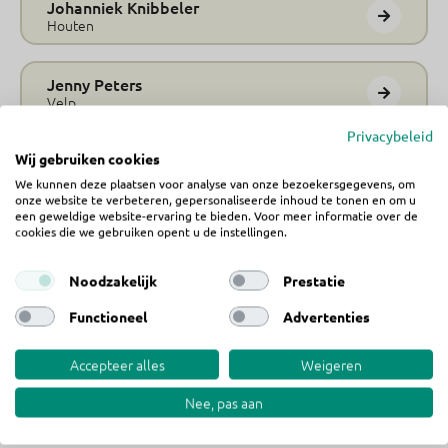
Johanniek Knibbeler
Houten
Jenny Peters
Velp
Privacybeleid
Wij gebruiken cookies
Karina de Groot
Assendelft
We kunnen deze plaatsen voor analyse van onze bezoekersgegevens, om
onze website te verbeteren, gepersonaliseerde inhoud te tonen en om u
een geweldige website-ervaring te bieden. Voor meer informatie over de
cookies die we gebruiken opent u de instellingen.
Noodzakelijk
Prestatie
Ben jij klaar om het
Functioneel
Advertenties
avontuur aan te gaan?
Accepteer alles
Weigeren
Meld je nu aan
Nee, pas aan