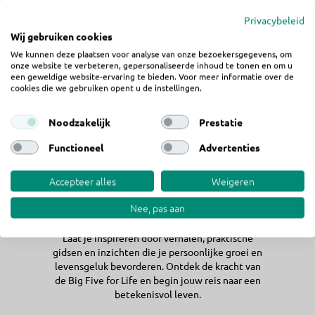
Privacybeleid
Wij gebruiken cookies
We kunnen deze plaatsen voor analyse van onze bezoekersgegevens, om
onze website te verbeteren, gepersonaliseerde inhoud te tonen en om u
een geweldige website-ervaring te bieden. Voor meer informatie over de
cookies die we gebruiken opent u de instellingen.
Noodzakelijk
Prestatie
Functioneel
Advertenties
Accepteer alles
Weigeren
Onze boeken
Nee, pas aan
Laat je inspireren door verhalen, praktische
gidsen en inzichten die je persoonlijke groei en
levensgeluk bevorderen. Ontdek de kracht van
de Big Five for Life en begin jouw reis naar een
betekenisvol leven.