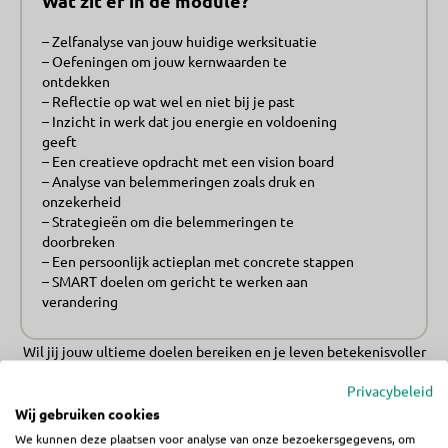
Wat zit er in de module?
– Zelfanalyse van jouw huidige werksituatie
– Oefeningen om jouw kernwaarden te
ontdekken
– Reflectie op wat wel en niet bij je past
– Inzicht in werk dat jou energie en voldoening
geeft
– Een creatieve opdracht met een vision board
– Analyse van belemmeringen zoals druk en
onzekerheid
– Strategieën om die belemmeringen te
doorbreken
– Een persoonlijk actieplan met concrete stappen
– SMART doelen om gericht te werken aan
verandering
Wil jij jouw ultieme doelen bereiken en je leven betekenisvoller
maken?
Privacybeleid
Het volledige groeitraject helpt je deze doelen helder te krijgen en
Wij gebruiken cookies
daadwerkelijk te realiseren.
We kunnen deze plaatsen voor analyse van onze bezoekersgegevens, om