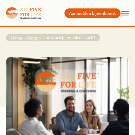
Aanmelden bijeenkomst
Hoe word je een life coach?
Home
>
Blogs
>