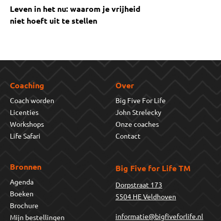
Leven in het nu: waarom je vrijheid
niet hoeft uit te stellen
Coaching
Over
Coach worden
Big Five For Life
Licenties
John Strelecky
Workshops
Onze coaches
Life Safari
Contact
Bronnen
Big Five for Life TM
Agenda
Dorpstraat 173
Boeken
5504 HE Veldhoven
Brochure
informatie@bigfiveforlife.nl
Mijn bestellingen