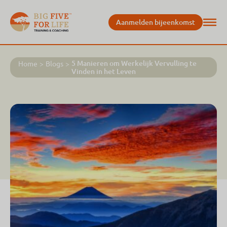
Aanmelden bijeenkomst
5 Manieren om Werkelijk Vervulling te
Home
>
Blogs
>
Vinden in het Leven