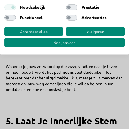
In
De Tovenaar van Oz
kreeg Dorothy één simpel advies:
“Volg de
Noodzakelijk
Prestatie
gele bakstenen weg.”
Functioneel
Advertenties
Wat als jouw pad naar een vervuld leven net zo simpel zou
Accepteer alles
Weigeren
kunnen zijn?
Nee, pas aan
De sleutel tot een betekenisvol leven ligt in de vraag:
Waarom
ben ik hier?
Wanneer je jouw antwoord op die vraag vindt en daar je leven
omheen bouwt, wordt het pad ineens veel duidelijker. Het
betekent niet dat het altijd makkelijk is, maar je zult merken dat
mensen op jouw weg verschijnen die je willen helpen, puur
omdat ze zien hoe enthousiast je bent.
5. Laat Je Innerlijke Stem