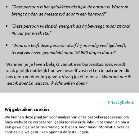
“Deze persoon is het gelukkigst als hij in de natuur is. Waarom
brengt hij dan de meeste tijd door in een kantoor?”
“Deze persoon voelt zich energiek als hij beweegt, maar zit toch
40 uur per week stil.”
“Waarom leeft deze persoon alsof hij oneindig veel tijd heeft,
terwijl zijn leven gemiddeld maar 28.900 dagen duurt?”
Wanneer je je leven bekijkt vanuit een buitenstaander, wordt
vaak pijnlijk duidelijk hoe we onszelf vastzetten in patronen die
ons geen voldoening geven. Vraag jezelf eens af:
Waarom doe ik
wat ik doe? En wat zou ik écht willen doen?
Privacybeleid
Wij gebruiken cookies
4. Volg Jouw Gele
We kunnen deze plaatsen voor analyse van onze bezoekersgegevens, om
onze website te verbeteren, gepersonaliseerde inhoud te tonen en om u
Bakstenen Weg
een geweldige website-ervaring te bieden. Voor meer informatie over de
cookies die we gebruiken opent u de instellingen.