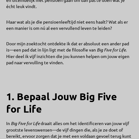
en uiteindelijk met pensioen gaan om dán pas te doen wat je
écht leuk vindt.
Maar wat als je die pensioenleeftijd niet eens haalt? Wat als er
een manier is om nú al een vervullend leven te leiden?
Door mijn zoektocht ontdekte ik dat er absoluut een ander pad
is—een pad dat in lijn ligt met de filosofie van
Big Five for Life
.
Hier deel ik vijf inzichten die jou kunnen helpen om jouw eigen
pad naar vervulling te vinden.
1. Bepaal Jouw Big Five
for Life
In
Big Five for Life
draait alles om het identificeren van jouw vijf
grootste levenswensen—de vijf dingen die, als je ze doet of
bereikt, ervoor zorgen dat je met een voldaan gevoel terug kunt