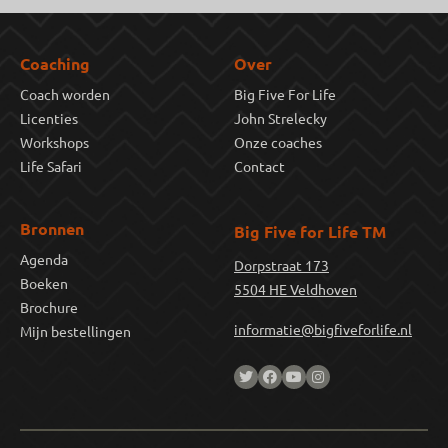
Coaching
Over
Coach worden
Big Five For Life
Licenties
John Strelecky
Workshops
Onze coaches
Life Safari
Contact
Bronnen
Big Five for Life TM
Agenda
Dorpstraat 173
Boeken
5504 HE Veldhoven
Brochure
informatie@bigfiveforlife.nl
Mijn bestellingen