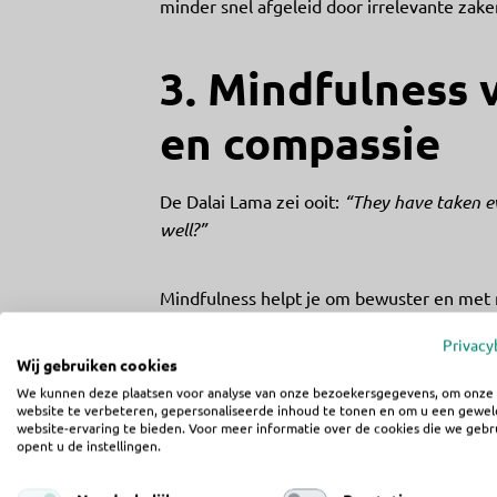
minder snel afgeleid door irrelevante zaken
3. Mindfulness 
en compassie
De Dalai Lama zei ooit:
“They have taken ev
well?”
Mindfulness helpt je om bewuster en met
wijst uit dat meditatie de delen van je bre
Privacy
compassie.
Wij gebruiken cookies
We kunnen deze plaatsen voor analyse van onze bezoekersgegevens, om onze
website te verbeteren, gepersonaliseerde inhoud te tonen en om u een gewel
Hoe helpt dit jou?
website-ervaring te bieden. Voor meer informatie over de cookies die we gebr
Sterke, oprechte relaties zijn essentieel 
opent u de instellingen.
tonen, bouw je diepere connecties op me