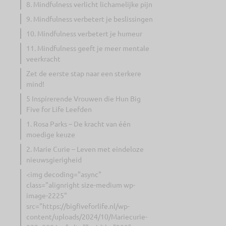
8. Mindfulness verlicht lichamelijke pijn
9. Mindfulness verbetert je beslissingen
10. Mindfulness verbetert je humeur
11. Mindfulness geeft je meer mentale
veerkracht
Zet de eerste stap naar een sterkere
mind!
5 Inspirerende Vrouwen die Hun Big
Five for Life Leefden
1. Rosa Parks – De kracht van één
moedige keuze
2. Marie Curie – Leven met eindeloze
nieuwsgierigheid
<img decoding="async"
class="alignright size-medium wp-
image-2225"
src="https://bigfiveforlife.nl/wp-
content/uploads/2024/10/Mariecurie-