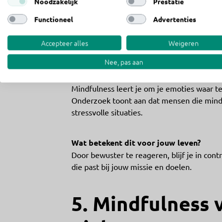
Noodzakelijk
Prestatie
4. Mindfulness h
Functioneel
Advertenties
minder te laten
Accepteer alles
Weigeren
Nee, pas aan
Emoties zijn waardevol, maar ze zouden g
Mindfulness leert je om je emoties waar 
Onderzoek toont aan dat mensen die mind
stressvolle situaties.
Wat betekent dit voor jouw leven?
Door bewuster te reageren, blijf je in cont
die past bij jouw missie en doelen.
5. Mindfulness 