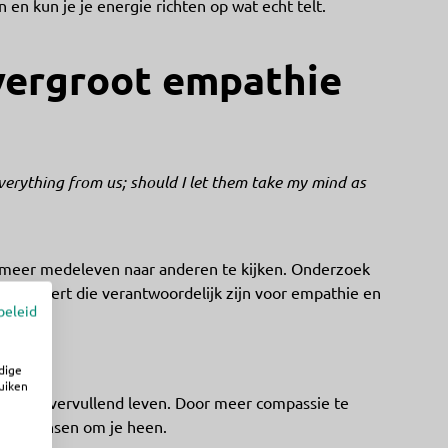
 en kun je je energie richten op wat echt telt.
vergroot empathie
erything from us; should I let them take my mind as
 meer medeleven naar anderen te kijken. Onderzoek
in activeert die verantwoordelijk zijn voor empathie en
beleid
dige
uiken
voor een vervullend leven. Door meer compassie te
t de mensen om je heen.