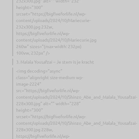
232x300.jpg" alt="" width="232"
height="300"
srcset="https://bigfiveforlife.nl/wp-
content/uploads/2024/10/Mariecurie-
232x300.jpg 232w,
https://bigfiveforlife.nl/wp-
content/uploads/2024/10/Mariecurie.jpg
260w" sizes="(max-width: 232px)
100vw, 232px" />
3. Malala Yousafzai – Je stem is je kracht
<img decoding="async"
class="alignright size-medium wp-
image-2224"
src="https://bigfiveforlife.nl/wp-
content/uploads/2024/10/Shinzo_Abe_and_Malala_Yousafzai-
228x300.jpg" alt="" width="228"
height="300"
srcset="https://bigfiveforlife.nl/wp-
content/uploads/2024/10/Shinzo_Abe_and_Malala_Yousafzai-
228x300.jpg 228w,
https://bigfiveforlife.nl/wp-