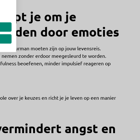
elpt je om je
 leiden door emoties
een stuurman moeten zijn op jouw levensreis.
te nemen zonder erdoor meegesleurd te worden.
fulness beoefenen, minder impulsief reageren op
role over je keuzes en richt je je leven op een manier
vermindert angst en