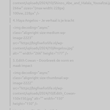
content/uploads/2024/10/Shinzo_Abe_and_Malala_Yousafzai.j
266w" sizes="(max-width: 228px)
100vw, 228px" />
4. Maya Angelou – Je verhaal is je kracht
<img decoding="async"
class="alignright size-medium wp-
image-2223"
src="https://bigfiveforlife.nl/wp-
content/uploads/2024/10/Angelou.jpg"
alt="" width="266" height="177" />
5. Edith Cowan – Doorbreek de norm en
maak impact
<img decoding="async"
class="alignright size-thumbnail wp-
image-2222"
src="https://bigfiveforlife.nl/wp-
content/uploads/2024/10/Edith_Cowan-
150x150.jpg" alt="" width="150"
height="150" />