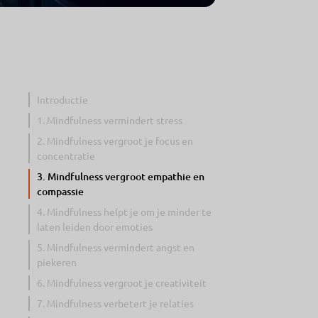
Introductie
1. Mindfulness vermindert stress
2. Mindfulness vergroot je focus en
concentratie
3. Mindfulness vergroot empathie en
compassie
4. Mindfulness helpt je om je minder te
laten leiden door emoties
5. Mindfulness vermindert angst en
piekeren
6. Mindfulness vergroot je creativiteit
7. Mindfulness verbetert je relaties